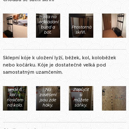
Dostatek
místa na
odkládání
bund a
Prostorná
bot.
skříň.
Sklepní kóje k uložení lyží, běžek, kol, koloběžek
nebo kočárku. Kóje je dostatečně velká pod
samostatným uzamčením.
Bez
problémů
se zde
vejde 6
Na
Zapůjčit
kol i s
zavěšení
si
nosičem
jsou zde
můžete
na kola.
háky.
sáňky.