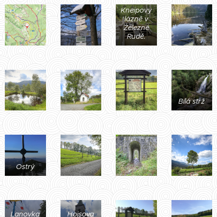
Kneipovy
lázně v
Železné
Rudě.
Bílá strž
Ostrý
Lanovka
Hojsova