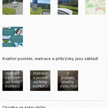
Kvalitní postele, matrace a přikrývky jsou základ!
Kvalitní
Kvalitní
Přikrývky
matrace
matrace
a
a postele
a postele
polštáře
od firmy
od firmy
značky
KOPEKO
KOPEKO
KVALITEX
Chodba se šatní skříní