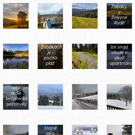
koupaliště
Žabáky
v
Železné
Rudě
Na
Sáňkovat
Žabákách
lze snad
je i
všude v
písčitá
okolí
pláž
apartmánu
Sáňkovat
lze i
vedle
Krásné
brčálnické
výlety
sjezdovky
jistě
udělají
radost
pejskům.
Stejně
jako