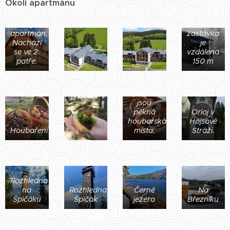
Okolí apartmánu
Dům,
kde je
Vlaková
apartmán.
zastávka
Nachází
je
se ve 2.
vzdálená
patře.
150 m
V okolí
jsou
pěkná
Orloj v
houbařská
Hojsově
Houbaření
místa.
Stráži.
Rozhledna
na
Rozhledna
Černé
Na
Špičáku
Špičák
jezero
Březníku