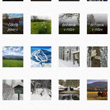
Černé
Brčálník
Brčálník
jezero
v mlze
v mlze
Přírodní