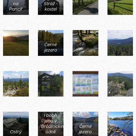
na
Stráž -
Pancíř
kostel
Černé
jezero
I bobři
jsou v
Brčálnickém
Černé
Ostrý
údolí
jezero