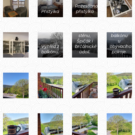
Rozestlaná
Přistýlka
přistýlka
Výhled z
balkónu
na
Jezerní
Výhled z
stěnu,
balkónu
Špičák i
u
Výhled z
brčálnické
obývacího
balkónu.
údolí.
pokoje.