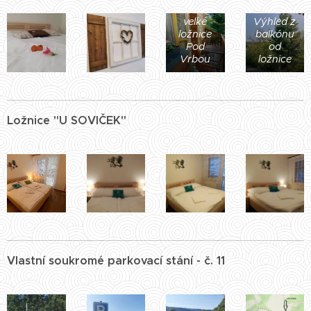
Balkón u
velké
Výhled z
ložnice
balkónu
Pod
od
Vrbou
ložnice
Ložnice "U SOVIČEK"
Vlastní soukromé parkovací stání - č. 11